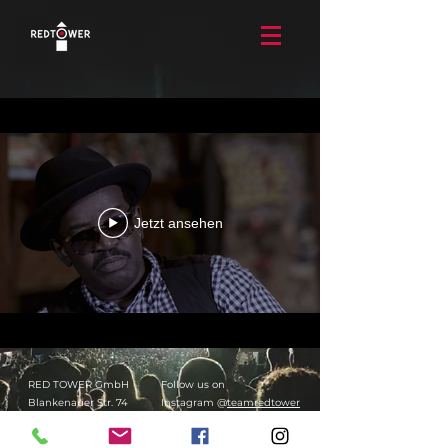
Jetzt ansehen
RED TOWER GmbH
Follow us on
Blankenauer Str. 74
Instagram @
teamredtower
09113, Chemnitz
Facebook @
redtowerfilms
Germany
Linkedin @
redtower